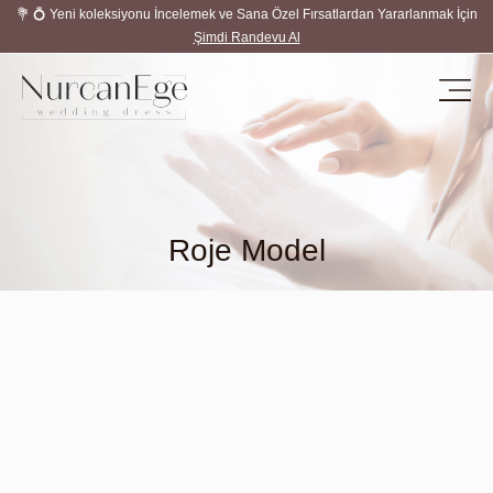
💐 💍 Yeni koleksiyonu İncelemek ve Sana Özel Fırsatlardan Yararlanmak İçin
Şimdi Randevu Al
Roje Model