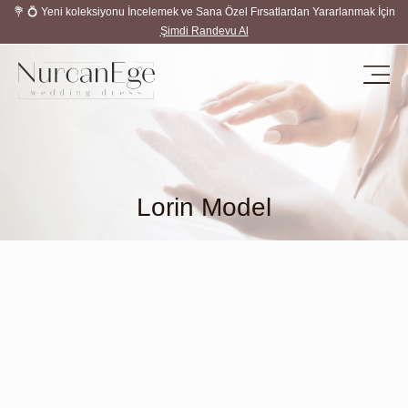
💐 💍 Yeni koleksiyonu İncelemek ve Sana Özel Fırsatlardan Yararlanmak İçin
Şimdi Randevu Al
Lorin Model