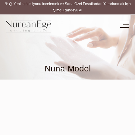
💐 💍 Yeni koleksiyonu İncelemek ve Sana Özel Fırsatlardan Yararlanmak İçin
Şimdi Randevu Al
Nuna Model