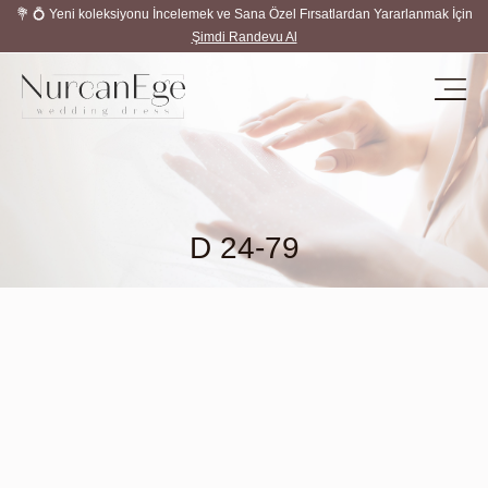
💐 💍 Yeni koleksiyonu İncelemek ve Sana Özel Fırsatlardan Yararlanmak İçin
Şimdi Randevu Al
D 24-79