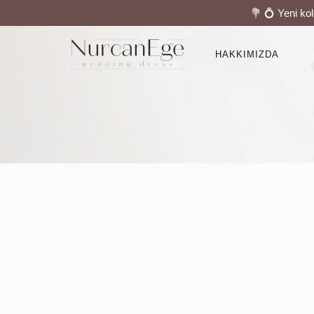
💐 💍 Yeni ko
HAKKIMIZDA