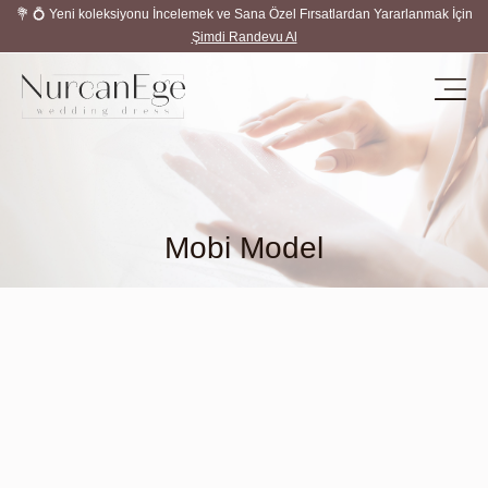
💐 💍 Yeni koleksiyonu İncelemek ve Sana Özel Fırsatlardan Yararlanmak İçin
Şimdi Randevu Al
Mobi Model