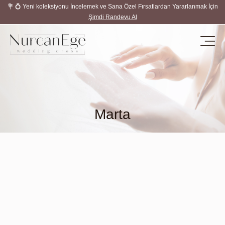
💐 💍 Yeni koleksiyonu İncelemek ve Sana Özel Fırsatlardan Yararlanmak İçin
Şimdi Randevu Al
Marta