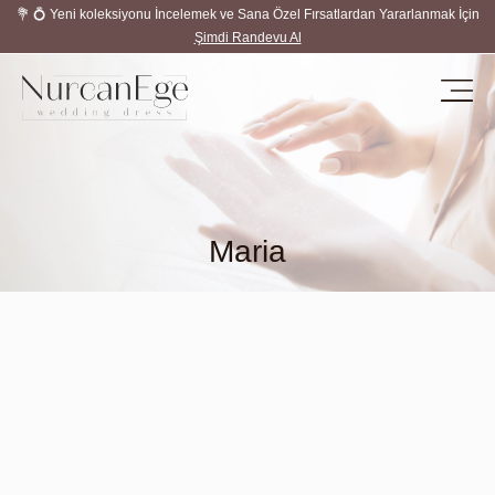
💐 💍 Yeni koleksiyonu İncelemek ve Sana Özel Fırsatlardan Yararlanmak İçin
Şimdi Randevu Al
Maria