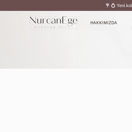
💐 💍 Yeni ko
HAKKIMIZDA