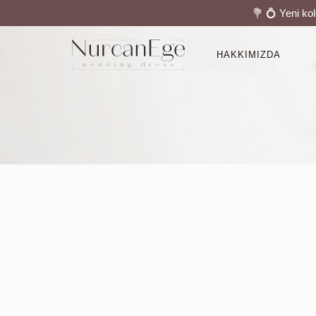
💐 💍 Yeni ko
HAKKIMIZDA