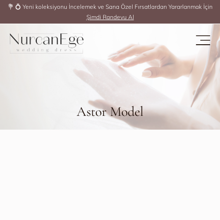
💐 💍 Yeni koleksiyonu İncelemek ve Sana Özel Fırsatlardan Yararlanmak İçin
Şimdi Randevu Al
Astor Model